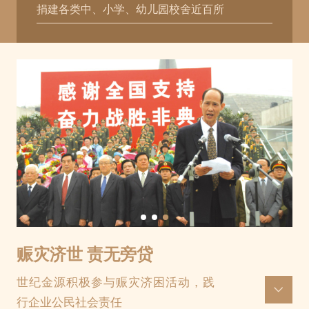
捐建各类中、小学、幼儿园校舍近百所
赈灾济世 责无旁贷
世纪金源积极参与赈灾济困活动，践

行企业公民社会责任