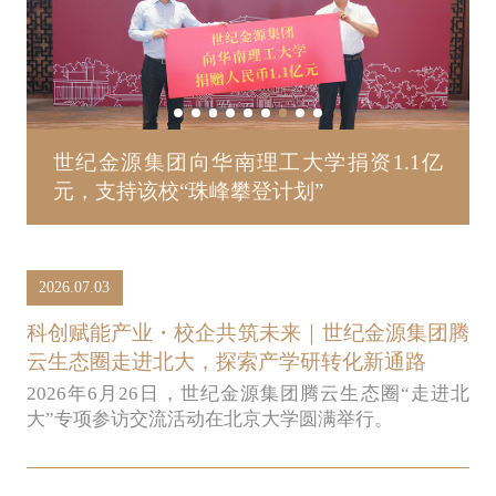
世纪金源集团向华南理工大学捐资1.1亿
元，支持该校“珠峰攀登计划”
2026.07.03
科创赋能产业・校企共筑未来｜世纪金源集团腾
云生态圈走进北大，探索产学研转化新通路
2026年6月26日，世纪金源集团腾云生态圈“走进北
大”专项参访交流活动在北京大学圆满举行。