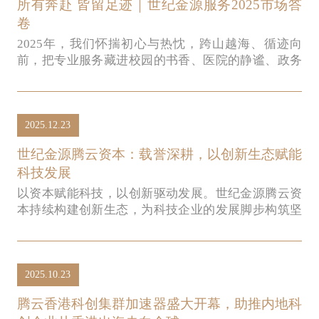
所有奔赴 皆留足迹｜世纪金源服务2025市场答
卷
2025年，我们怀揣初心与热忱，跨山越海、循迹向
前，把专业服务藏进校园的书香、医院的静谧、政务
的严谨，藏进每一个守护的角落。何以落笔市场新
篇？答案，就在我们走过的每一段足迹里。
2025.12.23
世纪金源腾云资本：载誉深耕，以创新生态赋能
科技发展
以资本赋能科技，以创新驱动发展。世纪金源腾云资
本持续构建创新生态，为科技企业的发展脚步构筑坚
实台阶。未来，世纪金源腾云资本将持续围绕集团主
业和资源圈，联动优质合作方打造母基金创新产业生
态圈，持续深化产业协同与创新赋能，强化腾云香港
2025.10.23
科创集群加速器的平台作用，加速推动中国创新企业
全球化布局，助力中国科技创新，助推实体经济发
腾云香港科创集群加速器盛大开幕，助推内地科
展！