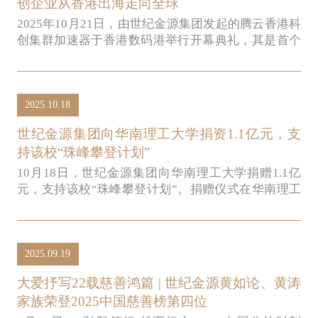
创企业从香港出海走向全球
2025年10月21日，由世纪金源集团发起的腾云香港科
创集群加速器于香港数码港举行开幕典礼，其是首个
在香港特区政府政策的倡导下，由民间资源发起组织
的香港聚焦“创科出海”的资本驱动型加速平台。
2025.10.18
世纪金源集团向华南理工大学捐资1.1亿元，支
持该校“珠峰攀登计划”
10月18日，世纪金源集团向华南理工大学捐赠1.1亿
元，支持该校“珠峰攀登计划”。捐赠仪式在华南理工
大学五山校区隆重举行，华南理工大学党委书记章熙
春等出席仪式，世纪金源集团总裁黄涛先生出席并致
辞。
2025.09.19
大爱抒写22载慈善鸿篇 | 世纪金源黄如论、黄涛
家族荣登2025中国慈善榜第四位