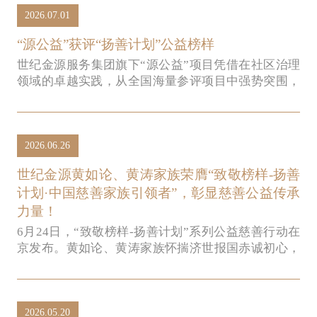
2026.07.01
“源公益”获评“扬善计划”公益榜样
世纪金源服务集团旗下“源公益”项目凭借在社区治理
领域的卓越实践，从全国海量参评项目中强势突围，
一举斩获“致敬榜样”殊荣。
2026.06.26
世纪金源黄如论、黄涛家族荣膺“致敬榜样-扬善
计划·中国慈善家族引领者”，彰显慈善公益传承
力量！
6月24日，“致敬榜样-扬善计划”系列公益慈善行动在
京发布。黄如论、黄涛家族怀揣济世报国赤诚初心，
一脉传善、躬身践行，赓续中华民族绵延不息的家族
慈善传承，荣膺“致敬榜样-扬善计划·中国慈善家族引
领者”！
2026.05.20